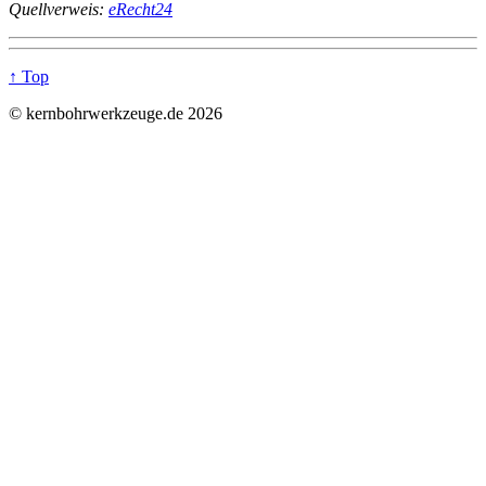
Quellverweis:
eRecht24
↑ Top
© kernbohrwerkzeuge.de 2026